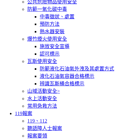
公共危險物品使用安全
防範一氧化碳中毒
中毒徵狀、處置
預防方法
熱水器安裝
爆竹煙火使用安全
施放安全宣導
認可標示
瓦斯使用安全
防範液化石油氣外洩及其處置方式
液化石油氣容器合格標示
辨識瓦斯桶合格標示
山域活動安全>
水上活動安全
常用急救方法
119報案
119、112
聽語障人士報案
報案要領