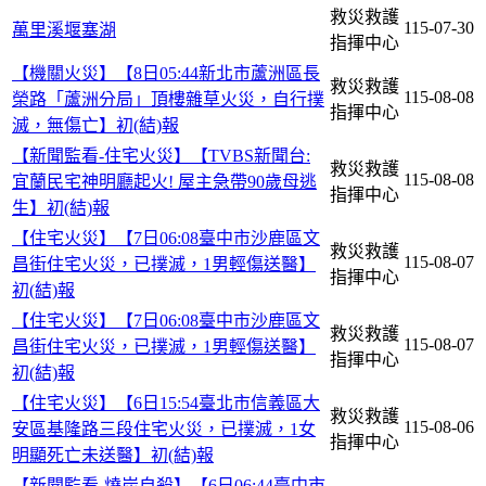
救災救護
115-07-30
萬里溪堰塞湖
指揮中心
【機關火災】【8日05:44新北市蘆洲區長
救災救護
115-08-08
榮路「蘆洲分局」頂樓雜草火災，自行撲
指揮中心
滅，無傷亡】初(結)報
【新聞監看-住宅火災】【TVBS新聞台:
救災救護
115-08-08
宜蘭民宅神明廳起火! 屋主急帶90歲母逃
指揮中心
生】初(結)報
【住宅火災】【7日06:08臺中市沙鹿區文
救災救護
115-08-07
昌街住宅火災，已撲滅，1男輕傷送醫】
指揮中心
初(結)報
【住宅火災】【7日06:08臺中市沙鹿區文
救災救護
115-08-07
昌街住宅火災，已撲滅，1男輕傷送醫】
指揮中心
初(結)報
【住宅火災】【6日15:54臺北市信義區大
救災救護
115-08-06
安區基隆路三段住宅火災，已撲滅，1女
指揮中心
明顯死亡未送醫】初(結)報
【新聞監看-燒炭自殺】【6日06:44臺中市