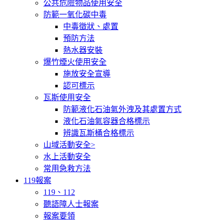
公共危險物品使用安全
防範一氧化碳中毒
中毒徵狀、處置
預防方法
熱水器安裝
爆竹煙火使用安全
施放安全宣導
認可標示
瓦斯使用安全
防範液化石油氣外洩及其處置方式
液化石油氣容器合格標示
辨識瓦斯桶合格標示
山域活動安全>
水上活動安全
常用急救方法
119報案
119、112
聽語障人士報案
報案要領