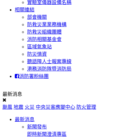
實驗室儀器設備名稱
相關連結
部會機關
防救災業業務機構
防救災組織團體
消防相關基金會
區域氣象站
防災情資
聽語障人士報案專線
港務消防隊暨消防局
消防署粉絲團
最新消息
颱風
地震
火災
中央災害應變中心
防火管理
最新消息
新聞發布
即時新聞澄清專區