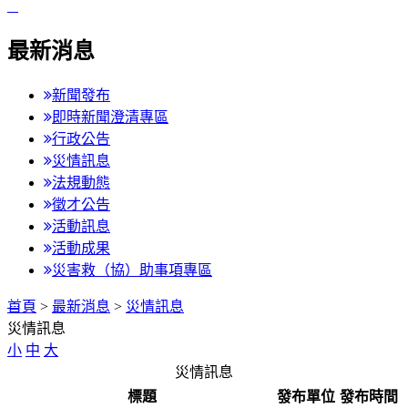
:::
最新消息
新聞發布
即時新聞澄清專區
行政公告
災情訊息
法規動態
徵才公告
活動訊息
活動成果
災害救（協）助事項專區
:::
首頁
>
最新消息
>
災情訊息
災情訊息
小
中
大
災情訊息
標題
發布單位
發布時間