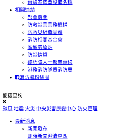
實驗室儀器設備名稱
相關連結
部會機關
防救災業業務機構
防救災組織團體
消防相關基金會
區域氣象站
防災情資
聽語障人士報案專線
港務消防隊暨消防局
消防署粉絲團
便捷查詢
颱風
地震
火災
中央災害應變中心
防火管理
最新消息
新聞發布
即時新聞澄清專區