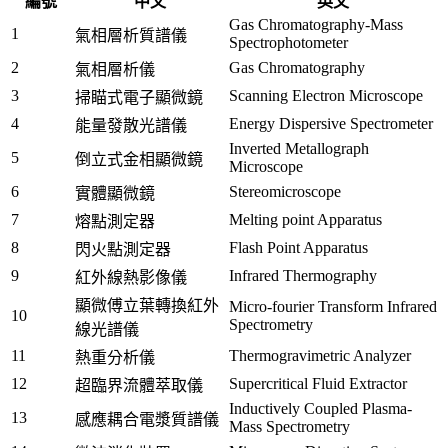
編號
中文
英文
Gas Chromatography-Mass
1
氣相層析質譜儀
Spectrophotometer
2
Gas Chromatography
氣相層析儀
3
Scanning Electron Microscope
掃瞄式電子顯微鏡
4
Energy Dispersive Spectrometer
能量發散光譜儀
Inverted Metallograph
5
倒立式金相顯微鏡
Microscope
6
Stereomicroscope
實體顯微鏡
7
Melting point Apparatus
熔點測定器
8
Flash Point Apparatus
閃火點測定器
9
Infrared Thermography
紅外線熱影像儀
顯微傅立葉轉換紅外
Micro-fourier Transform Infrared
10
Spectrometry
線光譜儀
11
Thermogravimetric Analyzer
熱重分析儀
12
Supercritical Fluid Extractor
超臨界流體萃取儀
Inductively Coupled Plasma-
13
感應耦合電漿質譜儀
Mass Spectrometry