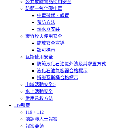
公共危險物品使用安全
防範一氧化碳中毒
中毒徵狀、處置
預防方法
熱水器安裝
爆竹煙火使用安全
施放安全宣導
認可標示
瓦斯使用安全
防範液化石油氣外洩及其處置方式
液化石油氣容器合格標示
辨識瓦斯桶合格標示
山域活動安全>
水上活動安全
常用急救方法
119報案
119、112
聽語障人士報案
報案要領