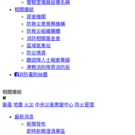
實驗室儀器設備名稱
相關連結
部會機關
防救災業業務機構
防救災組織團體
消防相關基金會
區域氣象站
防災情資
聽語障人士報案專線
港務消防隊暨消防局
消防署粉絲團
相關連結
颱風
地震
火災
中央災害應變中心
防火管理
最新消息
新聞發布
即時新聞澄清專區