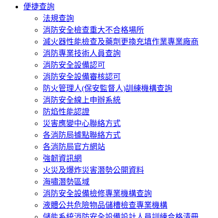
便捷查詢
法規查詢
消防安全檢查重大不合格場所
滅火器性能檢查及藥劑更換充填作業專業廠商
消防專業技術人員查詢
消防安全設備認可
消防安全設備審核認可
防火管理人(保安監督人)訓練機構查詢
消防安全線上申辦系統
防焰性能認證
災害應變中心聯絡方式
各消防局據點聯絡方式
各消防局官方網站
強韌資訊網
火災及爆炸災害潛勢公開資料
海嘯潛勢區域
消防安全設備檢修專業機構查詢
液體公共危險物品儲槽檢查專業機構
儲能系統消防安全設備設計人員訓練合格清冊