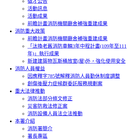
徵才公告
活動訊息
活動成果
前瞻計畫消防機關廳舍補強重建成果
消防重大政策
前瞻計畫消防機關廳舍補強重建成果
「汰換老舊消防車輛3年中程計畫(109年至111
年)」執行成果
新建建築物瓦斯桶放室(屋)外，強化使用安全
消防人員權益
因應釋字785號解釋消防人員勤休制度調整
創傷後壓力症候群委託服務規劃案
重大法律推動
消防法部分條文修正
災害防救法修正案
消防設備人員法立法推動
本署介紹
消防署簡介
署長專區