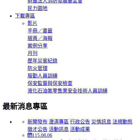
財團法人消防發展基金會
民力園地
下載專區
影片
手冊／書籤
摺頁／海報
案例分享
月刊
歷年災害紀錄
防火管理
服勤人員訓練
保安監督與保安檢查
液化石油氣零售業安全技術人員訓練
:::
最新消息專區
新聞發布
澄清專區
行政公告
災情訊息
法規動態
徵才公告
活動訊息
活動成果
115.08.06