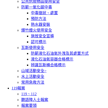
公共危險物品使用安全
防範一氧化碳中毒
中毒徵狀、處置
預防方法
熱水器安裝
爆竹煙火使用安全
施放安全宣導
認可標示
瓦斯使用安全
防範液化石油氣外洩及其處置方式
液化石油氣容器合格標示
辨識瓦斯桶合格標示
山域活動安全>
水上活動安全
常用急救方法
119報案
119、112
聽語障人士報案
報案要領