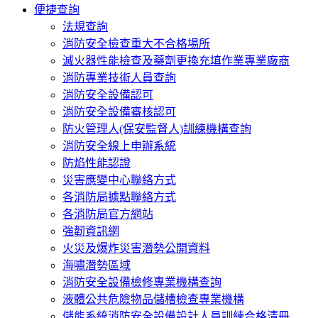
便捷查詢
法規查詢
消防安全檢查重大不合格場所
滅火器性能檢查及藥劑更換充填作業專業廠商
消防專業技術人員查詢
消防安全設備認可
消防安全設備審核認可
防火管理人(保安監督人)訓練機構查詢
消防安全線上申辦系統
防焰性能認證
災害應變中心聯絡方式
各消防局據點聯絡方式
各消防局官方網站
強韌資訊網
火災及爆炸災害潛勢公開資料
海嘯潛勢區域
消防安全設備檢修專業機構查詢
液體公共危險物品儲槽檢查專業機構
儲能系統消防安全設備設計人員訓練合格清冊