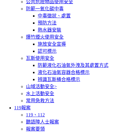
公共危險物品使用安全
防範一氧化碳中毒
中毒徵狀、處置
預防方法
熱水器安裝
爆竹煙火使用安全
施放安全宣導
認可標示
瓦斯使用安全
防範液化石油氣外洩及其處置方式
液化石油氣容器合格標示
辨識瓦斯桶合格標示
山域活動安全>
水上活動安全
常用急救方法
119報案
119、112
聽語障人士報案
報案要領