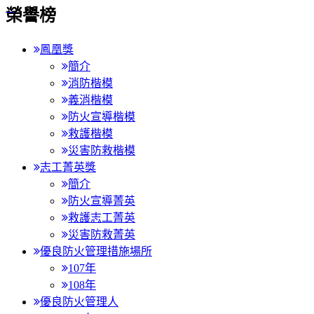
:::
榮譽榜
鳳凰獎
簡介
消防楷模
義消楷模
防火宣導楷模
救護楷模
災害防救楷模
志工菁英獎
簡介
防火宣導菁英
救護志工菁英
災害防救菁英
優良防火管理措施場所
107年
108年
優良防火管理人