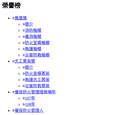
:::
榮譽榜
鳳凰獎
簡介
消防楷模
義消楷模
防火宣導楷模
救護楷模
災害防救楷模
志工菁英獎
簡介
防火宣導菁英
救護志工菁英
災害防救菁英
優良防火管理措施場所
107年
108年
優良防火管理人