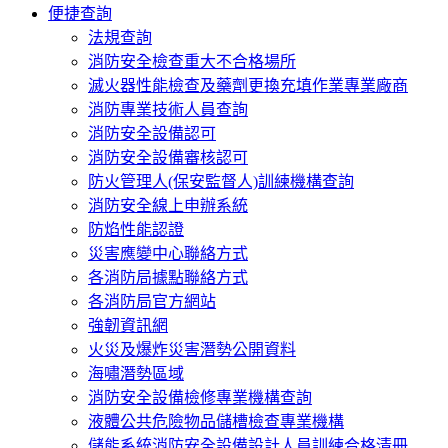
便捷查詢
法規查詢
消防安全檢查重大不合格場所
滅火器性能檢查及藥劑更換充填作業專業廠商
消防專業技術人員查詢
消防安全設備認可
消防安全設備審核認可
防火管理人(保安監督人)訓練機構查詢
消防安全線上申辦系統
防焰性能認證
災害應變中心聯絡方式
各消防局據點聯絡方式
各消防局官方網站
強韌資訊網
火災及爆炸災害潛勢公開資料
海嘯潛勢區域
消防安全設備檢修專業機構查詢
液體公共危險物品儲槽檢查專業機構
儲能系統消防安全設備設計人員訓練合格清冊