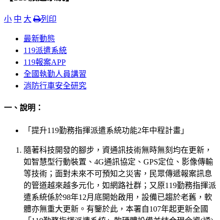
小
中
大
列印
最新動態
119派遣系統
119報案APP
全國執勤人員講習
消防行車安全研究
一、說明：
「提升119勤務指揮派遣系統功能2年中程計畫」
隨著科技開發的腳步，資通訊技術無時無刻均在更新，
如智慧型行動裝置、4G通訊協定、GPS定位、影像傳輸
等技術；面對未來不可預知之災害，民眾傳遞報案訊息
的管道越來越多元化，如網路社群；又原119勤務指揮派
遣系統係於98年12月底開始啟用，設備已趨於老舊，軟
體亦無重大更新。有鑒於此，本署自107年起更新全國