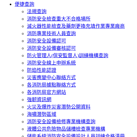
便捷查詢
法規查詢
消防安全檢查重大不合格場所
滅火器性能檢查及藥劑更換充填作業專業廠商
消防專業技術人員查詢
消防安全設備認可
消防安全設備審核認可
防火管理人(保安監督人)訓練機構查詢
消防安全線上申辦系統
防焰性能認證
災害應變中心聯絡方式
各消防局據點聯絡方式
各消防局官方網站
強韌資訊網
火災及爆炸災害潛勢公開資料
海嘯潛勢區域
消防安全設備檢修專業機構查詢
液體公共危險物品儲槽檢查專業機構
儲能系統消防安全設備設計人員訓練合格清冊