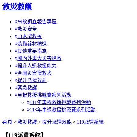
:::
救災救護
事故調查報告專區
救災安全
山水域救援
裝備器材精進
其他重要措施
國內外重大災害搶救
提升人道救援能力
全國災害搜救犬
提升派遣效能
緊急救護
車禍救援挑戰賽系列活動
111年車禍救援挑戰賽列活動
113年車禍救援挑戰賽系列活動
:::
首頁
>
救災救護
>
提升派遣效能
>
119派遣系統
【119派遣系統】