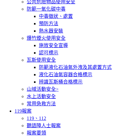
公共危險物品使用安全
防範一氧化碳中毒
中毒徵狀、處置
預防方法
熱水器安裝
爆竹煙火使用安全
施放安全宣導
認可標示
瓦斯使用安全
防範液化石油氣外洩及其處置方式
液化石油氣容器合格標示
辨識瓦斯桶合格標示
山域活動安全>
水上活動安全
常用急救方法
119報案
119、112
聽語障人士報案
報案要領