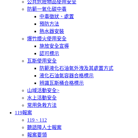
公共危險物品使用安全
防範一氧化碳中毒
中毒徵狀、處置
預防方法
熱水器安裝
爆竹煙火使用安全
施放安全宣導
認可標示
瓦斯使用安全
防範液化石油氣外洩及其處置方式
液化石油氣容器合格標示
辨識瓦斯桶合格標示
山域活動安全>
水上活動安全
常用急救方法
119報案
119、112
聽語障人士報案
報案要領