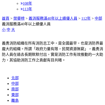
108年
113年
:::
首頁
>
榮譽榜
>
義消服務滿40年以上績優人員
>
112年
>
中部
義消服務滿40年以上績優人員
小
中
大
義勇消防組織在所有消防志工中，是全國最早，也是消防界最
龐大的組織。所謂「政府力量有限，民間資源無窮」，義勇消
防人員在過去長期默默付出，實是消防工作有效推動的一大助
力，其協助消防工作之貢獻有目共睹。
北部
中部
南部
東部
離島