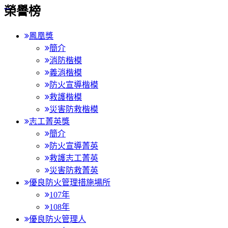
:::
榮譽榜
鳳凰獎
簡介
消防楷模
義消楷模
防火宣導楷模
救護楷模
災害防救楷模
志工菁英獎
簡介
防火宣導菁英
救護志工菁英
災害防救菁英
優良防火管理措施場所
107年
108年
優良防火管理人