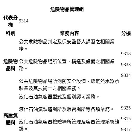
危險物品管理組
代表分
9314
機
科別
業務內容
分機
公共危險物品判定及保安監督人講習之相關業
務。
9318
危險物
公共危險物品場所位置、構造及設備之相關業
9333
品科
務。
9334
公共危險物品場所消防安全設備、燃氣熱水器承
裝業及其技術士之相關業務。
液化石油氣容器型式及個別認可業務。
9325
液化石油氣製造場所及販賣場所等各項業務。
高壓氣
9315
液化石油氣容器檢驗場所管理及
容器管理系統維
體科
護。
9317