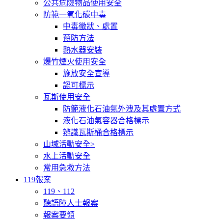
公共危險物品使用安全
防範一氧化碳中毒
中毒徵狀、處置
預防方法
熱水器安裝
爆竹煙火使用安全
施放安全宣導
認可標示
瓦斯使用安全
防範液化石油氣外洩及其處置方式
液化石油氣容器合格標示
辨識瓦斯桶合格標示
山域活動安全>
水上活動安全
常用急救方法
119報案
119、112
聽語障人士報案
報案要領