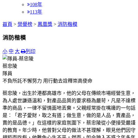
108年
113年
:::
首頁
>
榮譽榜
>
鳳凰獎
>
消防楷模
消防楷模
小
中
大
列印
蔡忠陵
隊員
不負所託不懈努力 用行動去詮釋崇高使命
蔡忠陵，出生於港都高雄市，他的父母在傳統市場經營生意，
為人處世謙遜溫和，對產品品質的要求極為嚴苛，凡是不達標
準的商品，一律不留情面地丟棄。父親經常掛在嘴邊的一句話
是：「君子愛財，取之有道；做生意，做的是人品，賣產品，
賣的是品德。」在這樣的家庭氛圍下，蔡忠陵從小便接受嚴謹
的教育。年少時，他曾對父母的做法不甚理解，眼見他們因守
規矩而吃虧，他難免心生不平。然而，如今跨入不惑之年多年