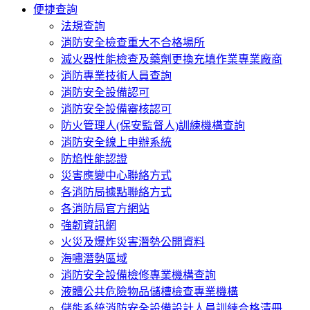
便捷查詢
法規查詢
消防安全檢查重大不合格場所
滅火器性能檢查及藥劑更換充填作業專業廠商
消防專業技術人員查詢
消防安全設備認可
消防安全設備審核認可
防火管理人(保安監督人)訓練機構查詢
消防安全線上申辦系統
防焰性能認證
災害應變中心聯絡方式
各消防局據點聯絡方式
各消防局官方網站
強韌資訊網
火災及爆炸災害潛勢公開資料
海嘯潛勢區域
消防安全設備檢修專業機構查詢
液體公共危險物品儲槽檢查專業機構
儲能系統消防安全設備設計人員訓練合格清冊