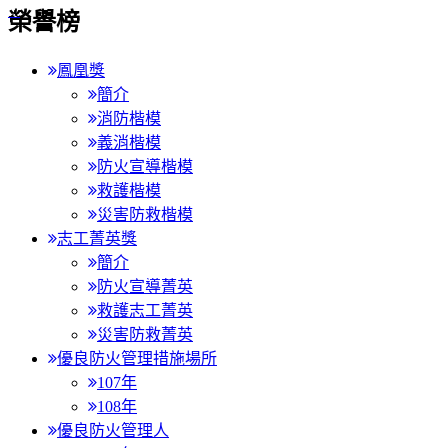
:::
榮譽榜
鳳凰獎
簡介
消防楷模
義消楷模
防火宣導楷模
救護楷模
災害防救楷模
志工菁英獎
簡介
防火宣導菁英
救護志工菁英
災害防救菁英
優良防火管理措施場所
107年
108年
優良防火管理人