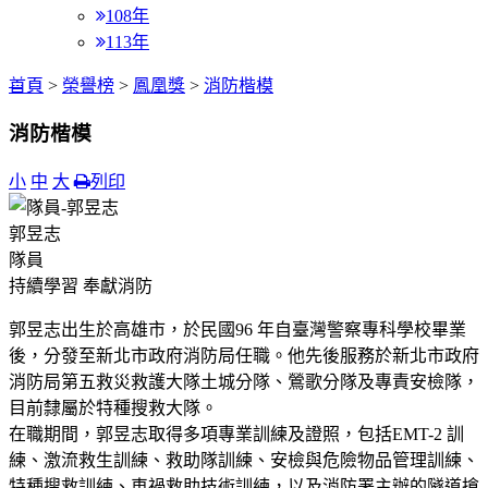
108年
113年
:::
首頁
>
榮譽榜
>
鳳凰獎
>
消防楷模
消防楷模
小
中
大
列印
郭昱志
隊員
持續學習 奉獻消防
郭昱志出生於高雄市，於民國96 年自臺灣警察專科學校畢業
後，分發至新北市政府消防局任職。他先後服務於新北市政府
消防局第五救災救護大隊土城分隊、鶯歌分隊及專責安檢隊，
目前隸屬於特種搜救大隊。
在職期間，郭昱志取得多項專業訓練及證照，包括EMT-2 訓
練、激流救生訓練、救助隊訓練、安檢與危險物品管理訓練、
特種搜救訓練、車禍救助技術訓練，以及消防署主辦的隧道搶