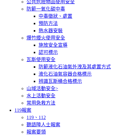
公共危險物品使用安全
防範一氧化碳中毒
中毒徵狀、處置
預防方法
熱水器安裝
爆竹煙火使用安全
施放安全宣導
認可標示
瓦斯使用安全
防範液化石油氣外洩及其處置方式
液化石油氣容器合格標示
辨識瓦斯桶合格標示
山域活動安全>
水上活動安全
常用急救方法
119報案
119、112
聽語障人士報案
報案要領