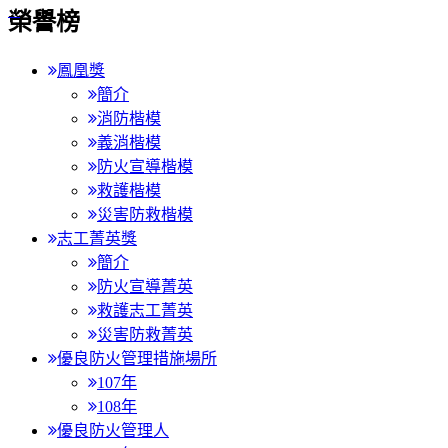
:::
榮譽榜
鳳凰獎
簡介
消防楷模
義消楷模
防火宣導楷模
救護楷模
災害防救楷模
志工菁英獎
簡介
防火宣導菁英
救護志工菁英
災害防救菁英
優良防火管理措施場所
107年
108年
優良防火管理人