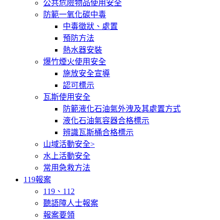
公共危險物品使用安全
防範一氧化碳中毒
中毒徵狀、處置
預防方法
熱水器安裝
爆竹煙火使用安全
施放安全宣導
認可標示
瓦斯使用安全
防範液化石油氣外洩及其處置方式
液化石油氣容器合格標示
辨識瓦斯桶合格標示
山域活動安全>
水上活動安全
常用急救方法
119報案
119、112
聽語障人士報案
報案要領