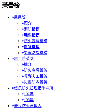
:::
榮譽榜
鳳凰獎
簡介
消防楷模
義消楷模
防火宣導楷模
救護楷模
災害防救楷模
志工菁英獎
簡介
防火宣導菁英
救護志工菁英
災害防救菁英
優良防火管理措施場所
107年
108年
優良防火管理人