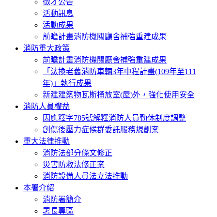
徵才公告
活動訊息
活動成果
前瞻計畫消防機關廳舍補強重建成果
消防重大政策
前瞻計畫消防機關廳舍補強重建成果
「汰換老舊消防車輛3年中程計畫(109年至111
年)」執行成果
新建建築物瓦斯桶放室(屋)外，強化使用安全
消防人員權益
因應釋字785號解釋消防人員勤休制度調整
創傷後壓力症候群委託服務規劃案
重大法律推動
消防法部分條文修正
災害防救法修正案
消防設備人員法立法推動
本署介紹
消防署簡介
署長專區