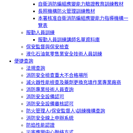
自衛消防編組應變能力驗證教育訓練教材
長照機構防火管理訓練教材
本署核准自衛消防編組應變能力指導機構一
覽表
服勤人員訓練
服勤人員訓練講師名單資料庫
保安監督與保安檢查
液化石油氣零售業安全技術人員訓練
便捷查詢
法規查詢
消防安全檢查重大不合格場所
滅火器性能檢查及藥劑更換充填作業專業廠商
消防專業技術人員查詢
消防安全設備認可
消防安全設備審核認可
防火管理人(保安監督人)訓練機構查詢
消防安全線上申辦系統
防焰性能認證
災害應變中心聯絡方式