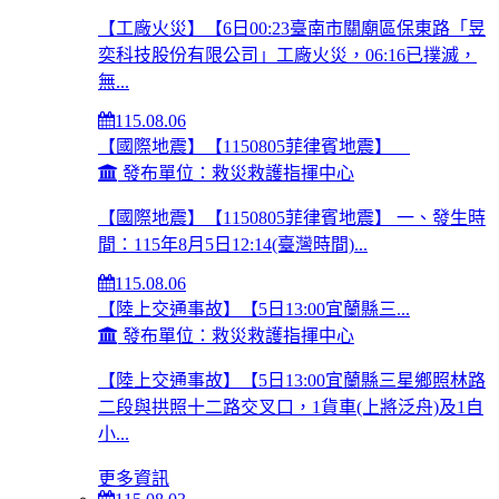
【工廠火災】【6日00:23臺南市關廟區保東路「昱
奕科技股份有限公司」工廠火災，06:16已撲滅，
無...
115.08.06
【國際地震】【1150805菲律賓地震】
發布單位：救災救護指揮中心
【國際地震】【1150805菲律賓地震】 一、發生時
間：115年8月5日12:14(臺灣時間)...
115.08.06
【陸上交通事故】【5日13:00宜蘭縣三...
發布單位：救災救護指揮中心
【陸上交通事故】【5日13:00宜蘭縣三星鄉照林路
二段與拱照十二路交叉口，1貨車(上將泛舟)及1自
小...
更多資訊