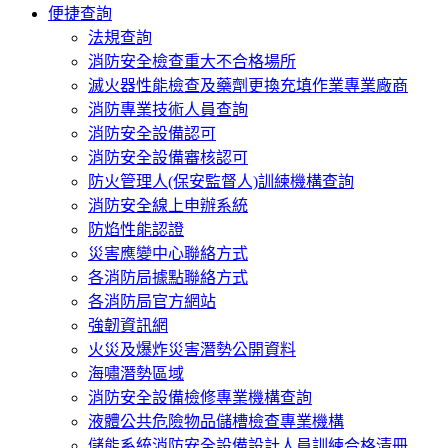
便捷查詢
法規查詢
消防安全檢查重大不合格場所
滅火器性能檢查及藥劑更換充填作業專業廠商
消防專業技術人員查詢
消防安全設備認可
消防安全設備審核認可
防火管理人(保安監督人)訓練機構查詢
消防安全線上申辦系統
防焰性能認證
災害應變中心聯絡方式
各消防局據點聯絡方式
各消防局官方網站
強韌資訊網
火災及爆炸災害潛勢公開資料
海嘯潛勢區域
消防安全設備檢修專業機構查詢
液體公共危險物品儲槽檢查專業機構
儲能系統消防安全設備設計人員訓練合格清冊