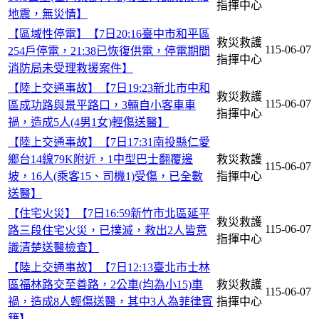
指揮中心
地震，無災情】
【區域性停電】【7日20:16臺中市和平區
救災救護
115-06-07
254戶停電，21:38已恢復供電，停電期間
指揮中心
消防局未受理救援案件】
【陸上交通事故】【7日19:23新北市中和
救災救護
115-06-07
區成功路與景平路口，3輛自小客車車
指揮中心
禍，造成5人(4男1女)輕傷送醫】
【陸上交通事故】【7日17:31南投縣仁愛
鄉台14線79K附近，1中型巴士翻覆邊
救災救護
115-06-07
坡，16人(乘客15、司機1)受傷，已全數
指揮中心
送醫】
【住宅火災】【7日16:59新竹市北區延平
救災救護
115-06-07
路三段住宅火災，已撲滅，救出2人皆意
指揮中心
識清楚送醫檢查】
【陸上交通事故】【7日12:13臺北市士林
區福林路交至善路，2公車(均為小15)車
救災救護
115-06-07
禍，造成8人輕傷送醫，其中3人為菲律賓
指揮中心
籍】