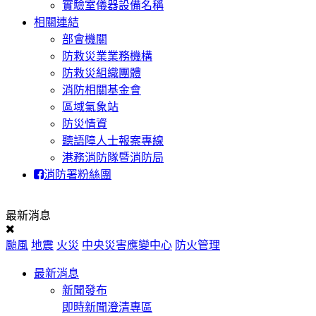
實驗室儀器設備名稱
相關連結
部會機關
防救災業業務機構
防救災組織團體
消防相關基金會
區域氣象站
防災情資
聽語障人士報案專線
港務消防隊暨消防局
消防署粉絲團
最新消息
颱風
地震
火災
中央災害應變中心
防火管理
最新消息
新聞發布
即時新聞澄清專區