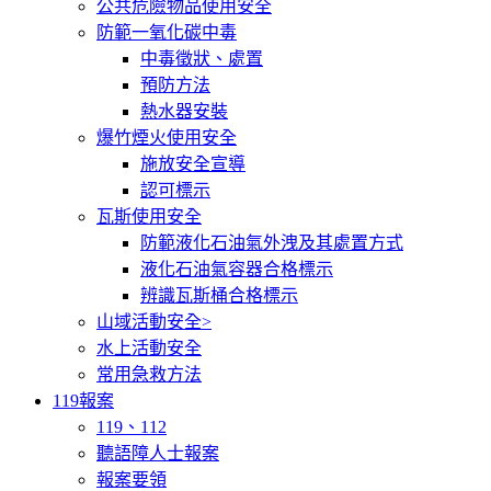
公共危險物品使用安全
防範一氧化碳中毒
中毒徵狀、處置
預防方法
熱水器安裝
爆竹煙火使用安全
施放安全宣導
認可標示
瓦斯使用安全
防範液化石油氣外洩及其處置方式
液化石油氣容器合格標示
辨識瓦斯桶合格標示
山域活動安全>
水上活動安全
常用急救方法
119報案
119、112
聽語障人士報案
報案要領