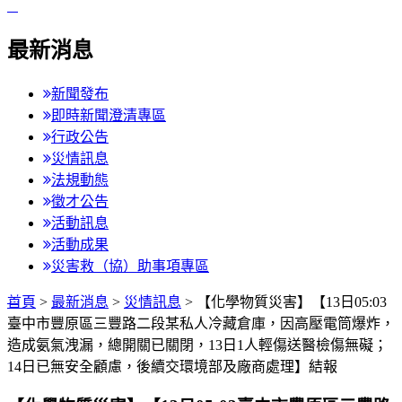
:::
最新消息
新聞發布
即時新聞澄清專區
行政公告
災情訊息
法規動態
徵才公告
活動訊息
活動成果
災害救（協）助事項專區
:::
首頁
>
最新消息
>
災情訊息
> 【化學物質災害】【13日05:03
臺中市豐原區三豐路二段某私人冷藏倉庫，因高壓電筒爆炸，
造成氨氣洩漏，總開關已關閉，13日1人輕傷送醫檢傷無礙；
14日已無安全顧慮，後續交環境部及廠商處理】結報