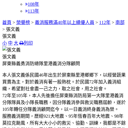
108年
113年
:::
首頁
>
榮譽榜
>
義消服務滿40年以上績優人員
>
112年
>
南部
> 張文義
張文義
小
中
大
列印
張文義
屏東縣義勇消防總隊里港義消分隊顧問
本人張文義係民國46年出生於屏東縣里港鄉鄉下，以經營蔬果
買賣為主，對於義消有著一股熱枕。於民國72年加入義消組
織，希望對社會盡一己之力，取之社會，用之社會。
72年至105年，本人先後擔任屏東縣消防局第一大隊里港義消
分隊隊員及小隊長職務，因分隊義消參與救災職務屆齡，遂於
105年轉任分隊義消顧問迄今，以一日義消終身義消為榮。
服務義消期間，歷經921大地震、95年恆春百年大地震、98年
莫拉克颱風，所有大大小小的救災、協勤、訓練，我都是不餘