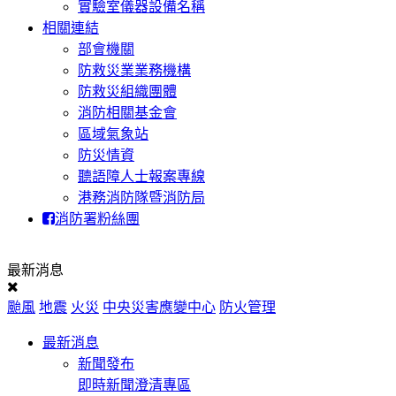
實驗室儀器設備名稱
相關連結
部會機關
防救災業業務機構
防救災組織團體
消防相關基金會
區域氣象站
防災情資
聽語障人士報案專線
港務消防隊暨消防局
消防署粉絲團
最新消息
颱風
地震
火災
中央災害應變中心
防火管理
最新消息
新聞發布
即時新聞澄清專區