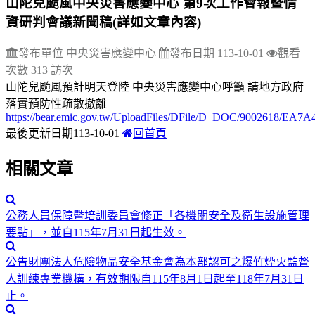
山陀兒颱風中央災害應變中心 第9次工作會報暨情
資研判會議新聞稿(詳如文章內容)
發布單位
中央災害應變中心
發布日期
113-10-01
觀看
次數
313 訪次
山陀兒颱風預計明天登陸 中央災害應變中心呼籲 請地方政府
落實預防性疏散撤離
https://bear.emic.gov.tw/UploadFiles/DFile/D_DOC/9002618/
最後更新日期
113-10-01
回首頁
相關文章
公務人員保障暨培訓委員會修正「各機關安全及衛生設施管理
要點」，並自115年7月31日起生效。
公告財團法人危險物品安全基金會為本部認可之爆竹煙火監督
人訓練專業機構，有效期限自115年8月1日起至118年7月31日
止。