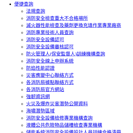
便捷查詢
法規查詢
消防安全檢查重大不合格場所
滅火器性能檢查及藥劑更換充填作業專業廠商
消防專業技術人員查詢
消防安全設備認可
消防安全設備審核認可
防火管理人(保安監督人)訓練機構查詢
消防安全線上申辦系統
防焰性能認證
災害應變中心聯絡方式
各消防局據點聯絡方式
各消防局官方網站
強韌資訊網
火災及爆炸災害潛勢公開資料
海嘯潛勢區域
消防安全設備檢修專業機構查詢
液體公共危險物品儲槽檢查專業機構
儲能系統消防安全設備設計人員訓練合格清冊