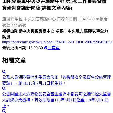
山陀兒颱風中央災害應變中心 第5次工作會報暨情
資研判會議新聞稿(詳如文章內容)
發布單位
中央災害應變中心
發布日期
113-09-30
觀看
次數
322 訪次
視導山陀兒中央災害應變中心 卓揆：中央地方嚴陣以待全力
防災
https://bear.emic.gov.tw/UploadFiles/DFile/D_DOC/9002590/0
最後更新日期
113-09-30
回首頁
相關文章
公務人員保障暨培訓委員會修正「各機關安全及衛生設施管理
要點」，並自115年7月31日起生效。
公告財團法人危險物品安全基金會為本部認可之爆竹煙火監督
人訓練專業機構，有效期限自115年8月1日起至118年7月31日
止。