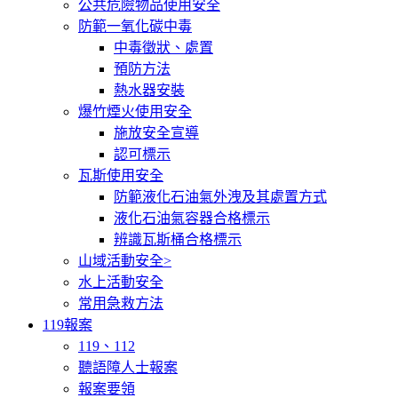
公共危險物品使用安全
防範一氧化碳中毒
中毒徵狀、處置
預防方法
熱水器安裝
爆竹煙火使用安全
施放安全宣導
認可標示
瓦斯使用安全
防範液化石油氣外洩及其處置方式
液化石油氣容器合格標示
辨識瓦斯桶合格標示
山域活動安全>
水上活動安全
常用急救方法
119報案
119、112
聽語障人士報案
報案要領