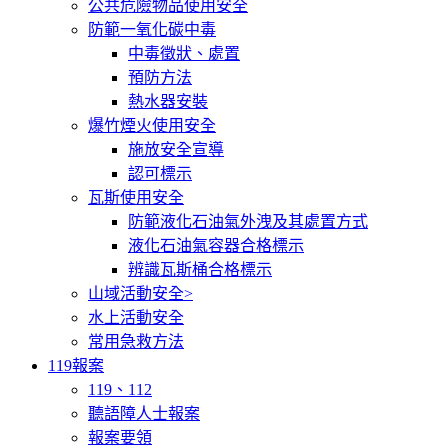
公共危險物品使用安全
防範一氧化碳中毒
中毒徵狀、處置
預防方法
熱水器安裝
爆竹煙火使用安全
施放安全宣導
認可標示
瓦斯使用安全
防範液化石油氣外洩及其處置方式
液化石油氣容器合格標示
辨識瓦斯桶合格標示
山域活動安全>
水上活動安全
常用急救方法
119報案
119、112
聽語障人士報案
報案要領