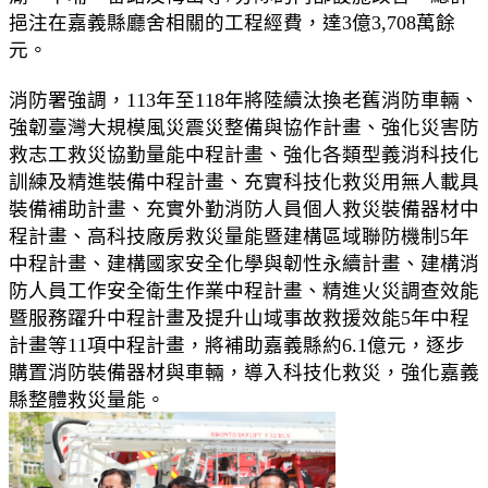
挹注在嘉義縣廳舍相關的工程經費，達3億3,708萬餘
元。
消防署強調，113年至118年將陸續汰換老舊消防車輛、
強韌臺灣大規模風災震災整備與協作計畫、強化災害防
救志工救災協勤量能中程計畫、強化各類型義消科技化
訓練及精進裝備中程計畫、充實科技化救災用無人載具
裝備補助計畫、充實外勤消防人員個人救災裝備器材中
程計畫、高科技廠房救災量能暨建構區域聯防機制5年
中程計畫、建構國家安全化學與韌性永續計畫、建構消
防人員工作安全衛生作業中程計畫、精進火災調查效能
暨服務躍升中程計畫及提升山域事故救援效能5年中程
計畫等11項中程計畫，將補助嘉義縣約6.1億元，逐步
購置消防裝備器材與車輛，導入科技化救災，強化嘉義
縣整體救災量能。