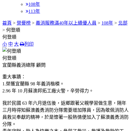
108年
113年
:::
首頁
>
榮譽榜
>
義消服務滿40年以上績優人員
>
108年
>
北部
> 何登順
何登順
小
中
大
列印
何登順
宜蘭縣義消總隊 顧問
重大事蹟：
1.榮獲宜蘭縣 98 年義消楷模。
2.96 年 10 月蘇澳邦拓工廠火警，辛勞得力。
我於民國 63 年六月退伍後，返鄉跟著父親學習做生意，隔年
三月時得知蘇澳義勇消防分隊需要增加隊員，因為敬佩消防人
員救災奉獻的精神，於是懷著一股熱情便加入了蘇澳義勇消防
分隊。