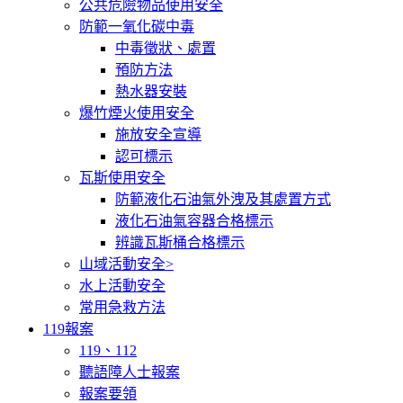
公共危險物品使用安全
防範一氧化碳中毒
中毒徵狀、處置
預防方法
熱水器安裝
爆竹煙火使用安全
施放安全宣導
認可標示
瓦斯使用安全
防範液化石油氣外洩及其處置方式
液化石油氣容器合格標示
辨識瓦斯桶合格標示
山域活動安全>
水上活動安全
常用急救方法
119報案
119、112
聽語障人士報案
報案要領