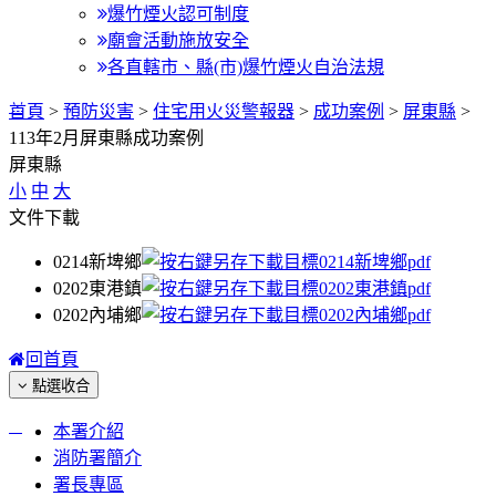
爆竹煙火認可制度
廟會活動施放安全
各直轄市、縣(市)爆竹煙火自治法規
:::
首頁
>
預防災害
>
住宅用火災警報器
>
成功案例
>
屏東縣
>
113年2月屏東縣成功案例
屏東縣
小
中
大
文件下載
0214新埤鄉
0202東港鎮
0202內埔鄉
回首頁
點選收合
:::
本署介紹
消防署簡介
署長專區