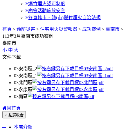
爆竹煙火認可制度
廟會活動施放安全
各直轄市、縣(市)爆竹煙火自治法規
:::
首頁
>
預防災害
>
住宅用火災警報器
>
成功案例
>
臺南市
>
113年3月臺南市成功案例
臺南市
小
中
大
文件下載
03安南區_2
03安南區_1
03北門區
03永康區
03南區
回首頁
點選收合
:::
本署介紹