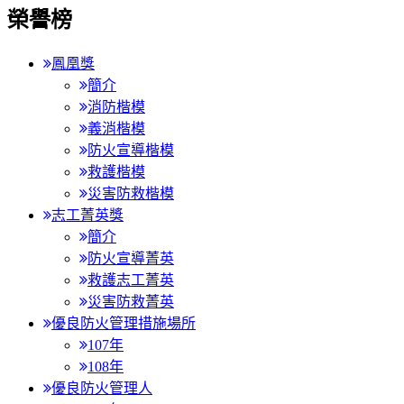
:::
榮譽榜
鳳凰獎
簡介
消防楷模
義消楷模
防火宣導楷模
救護楷模
災害防救楷模
志工菁英獎
簡介
防火宣導菁英
救護志工菁英
災害防救菁英
優良防火管理措施場所
107年
108年
優良防火管理人