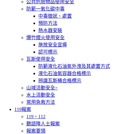
公共危險物品使用安全
防範一氧化碳中毒
中毒徵狀、處置
預防方法
熱水器安裝
爆竹煙火使用安全
施放安全宣導
認可標示
瓦斯使用安全
防範液化石油氣外洩及其處置方式
液化石油氣容器合格標示
辨識瓦斯桶合格標示
山域活動安全>
水上活動安全
常用急救方法
119報案
119、112
聽語障人士報案
報案要領