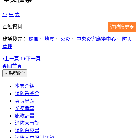
小
中
大
查無資料
進階搜尋
建議搜尋：
颱風
、
地震
、
火災
、
中央災害應變中心
、
防火
管理
上一頁
1
下一頁
回首頁
點選收合
:::
本署介紹
消防署簡介
署長專區
業務職掌
施政計畫
消防大事記
消防白皮書
消防人員服制介紹