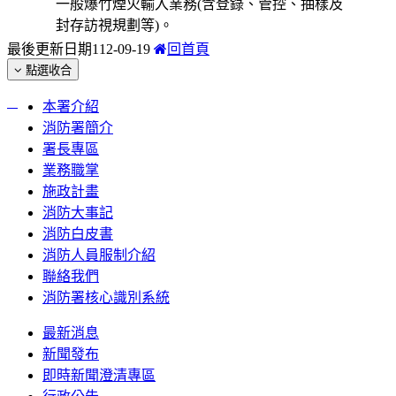
一般爆竹煙火輸入業務(含登錄、管控、抽樣及
封存訪視規劃等)。
最後更新日期
112-09-19
回首頁
點選收合
:::
本署介紹
消防署簡介
署長專區
業務職掌
施政計畫
消防大事記
消防白皮書
消防人員服制介紹
聯絡我們
消防署核心識別系統
最新消息
新聞發布
即時新聞澄清專區