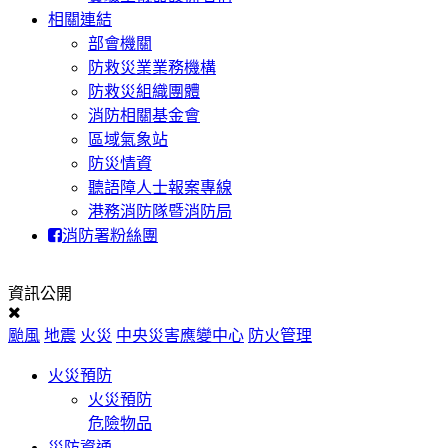
相關連結
部會機關
防救災業業務機構
防救災組織團體
消防相關基金會
區域氣象站
防災情資
聽語障人士報案專線
港務消防隊暨消防局
消防署粉絲團
資訊公開
颱風
地震
火災
中央災害應變中心
防火管理
火災預防
火災預防
危險物品
災防資通