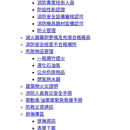
消防專業技術人員
防焰性能認證
消防安全設備審核認可
消防機具器材設備認可
防火管理
滅火器藥劑更換及充填合格廠商
消防安全檢查不合格場所
危險物品管理
一般爆竹煙火
液化石油氣
公共危險物品
燃氣熱水器
建築物火災證明
消防人員救災安全手冊
電動車/油電車緊急救援手冊
防救災資通訊
退撫專區
退撫資訊
表單下載