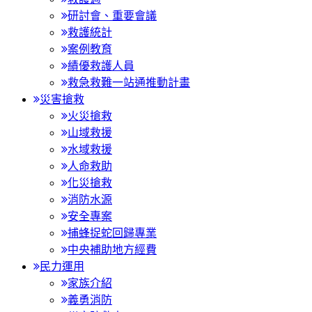
研討會、重要會議
救護統計
案例教育
績優救護人員
救急救難一站通推動計畫
災害搶救
火災搶救
山域救援
水域救援
人命救助
化災搶救
消防水源
安全專案
捕蜂捉蛇回歸專業
中央補助地方經費
民力運用
家族介紹
義勇消防