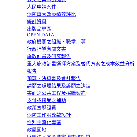
人民申請案件
消防重大政策績效評比
統計資料
出版品專區
OPEN DATA
政府機關之組織、職掌…等
行政指導有關文書
施政計畫及研究報告
重大施政計畫選擇方案及替代方案之成本效益分析
報告
預算、決算書及會計報告
請願之處理結果及訴願之決定
書面之公共工程及採購契約
支付或接受之補助
政策宣導經費
消防工作服改款設計
性別主流化專區
政風園地