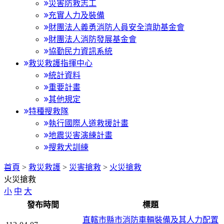
災害防救志工
充實人力及裝備
財團法人義勇消防人員安全濟助基金會
財團法人消防發展基金會
協勤民力資訊系統
救災救護指揮中心
統計資料
重要計畫
其他規定
特種搜救隊
執行國際人道救援計畫
地震災害演練計畫
搜救犬訓練
:::
首頁
>
救災救護
>
災害搶救
>
火災搶救
火災搶救
小
中
大
發布時間
標題
直轄市縣市消防車輛裝備及其人力配置