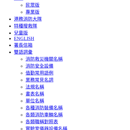
民眾版
專業版
港務消防大隊
特種搜救隊
兒童版
ENGLISH
署長信箱
雙語詞彙
消防救災機關名稱
消防安全設備
值勤常用語例
業務常見名詞
法規名稱
書表名稱
單位名稱
各種消防裝備名稱
各類消防車輛名稱
各類職稱對照表
實驗室儀器設備名稱