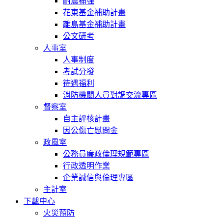
耐震補強
花東基金補助計畫
離島基金補助計畫
公文研考
人事室
人事制度
考試分發
待遇福利
消防機關人員對調交流專區
督察室
自主評核計畫
因公傷亡慰問金
政風室
公務員廉政倫理規範專區
行政透明作業
企業誠信與倫理專區
主計室
下載中心
火災預防