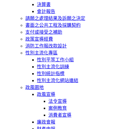
決算書
會計報告
請願之處理結果及訴願之決定
書面之公共工程及採購契約
支付或接受之補助
政策宣導經費
消防工作服改款設計
性別主流化專區
性別平等工作小組
性別主流化訓練
性別統計指標
性別主流化網站連結
政風園地
政風宣導
法令宣導
案例教育
消費者宣導
廉政會報
財產申報