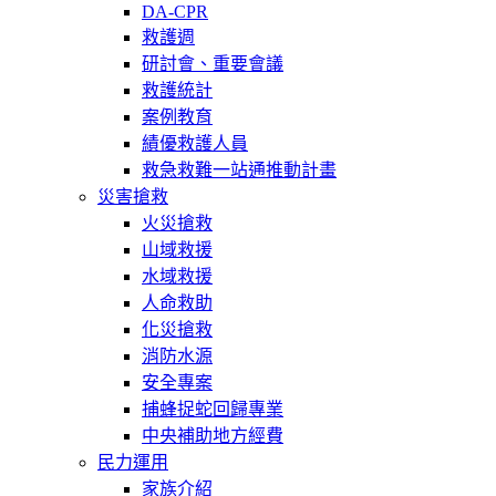
DA-CPR
救護週
研討會、重要會議
救護統計
案例教育
績優救護人員
救急救難一站通推動計畫
災害搶救
火災搶救
山域救援
水域救援
人命救助
化災搶救
消防水源
安全專案
捕蜂捉蛇回歸專業
中央補助地方經費
民力運用
家族介紹