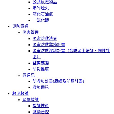
公共危險物品
爆竹煙火
液化石油氣
一氧化碳
災防資通
災害管理
災害防救法令
災害防救業務計畫
災害防救深耕計畫（含防災士培訓、韌性社
區）
整備應變
防災推廣
資通訊
防救災計畫(賡續及前瞻計畫)
救災通訊
救災救護
緊急救護
救護技術
感染管控