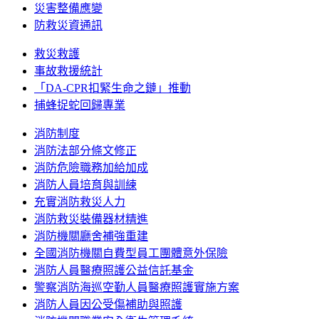
災害整備應變
防救災資通訊
救災救護
事故救援統計
「DA-CPR扣緊生命之鏈」推動
捕蜂捉蛇回歸專業
消防制度
消防法部分條文修正
消防危險職務加給加成
消防人員培育與訓練
充實消防救災人力
消防救災裝備器材精進
消防機關廳舍補強重建
全國消防機關自費型員工團體意外保險
消防人員醫療照護公益信託基金
警察消防海巡空勤人員醫療照護實施方案
消防人員因公受傷補助與照護