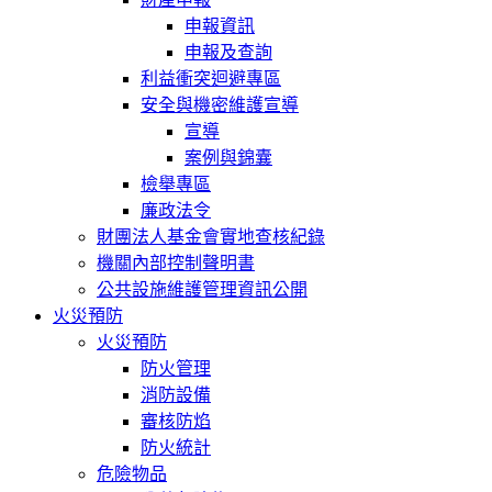
申報資訊
申報及查詢
利益衝突迴避專區
安全與機密維護宣導
宣導
案例與錦囊
檢舉專區
廉政法令
財團法人基金會實地查核紀錄
機關內部控制聲明書
公共設施維護管理資訊公開
火災預防
火災預防
防火管理
消防設備
審核防焰
防火統計
危險物品