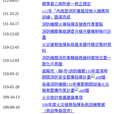
112-04-07
標準第三條附表一修正規定
111年「內政部消防署遙控無人機應用
111-10-21
訓練」圓滿完成
111-10-17
消防機關火場指揮及搶救作業要點
消防機關事故調查分級分層機制執行計
110-12-02
畫
火災搶救指揮系統基本運作模式教材資
110-12-01
料
消防機關消防車輛搶救器材擺放位置一
110-12-01
致化示意圖
直轄市、縣(市)消防機關110年度清明
110-03-11
期間消防安全整備指導計畫
各級消防機關110年春節期間加強火災
110-01-28
搶救整備作業計畫
109-10-13
火災檢討會議建議事項
108年度火災搶救指揮系統訓練教案
109-09-10
（參訓學員提供）