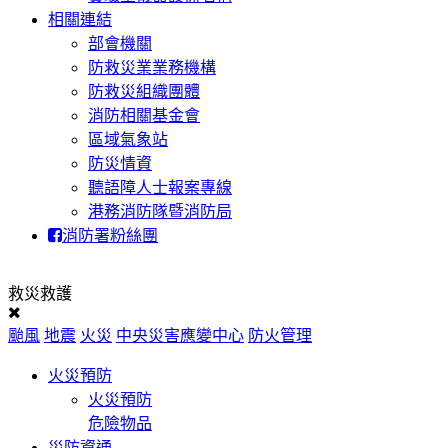
相關連結
部會機關
防救災業業務機構
防救災組織團體
消防相關基金會
區域氣象站
防災情資
聽語障人士報案專線
港務消防隊暨消防局
消防署粉絲團
救災救護
颱風
地震
火災
中央災害應變中心
防火管理
火災預防
火災預防
危險物品
災防資通