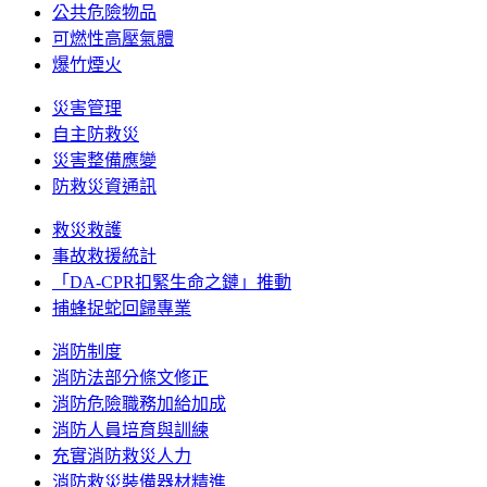
公共危險物品
可燃性高壓氣體
爆竹煙火
災害管理
自主防救災
災害整備應變
防救災資通訊
救災救護
事故救援統計
「DA-CPR扣緊生命之鏈」推動
捕蜂捉蛇回歸專業
消防制度
消防法部分條文修正
消防危險職務加給加成
消防人員培育與訓練
充實消防救災人力
消防救災裝備器材精進