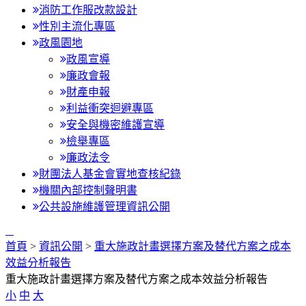
消防工作服改款設計
性別主流化專區
政風園地
政風宣導
廉政會報
財產申報
利益衝突迴避專區
安全與機密維護宣導
檢舉專區
廉政法令
財團法人基金會實地查核紀錄
機關內部控制聲明書
公共設施維護管理資訊公開
:::
首頁
>
資訊公開
>
重大施政計畫選擇方案及替代方案之成本
效益分析報告
重大施政計畫選擇方案及替代方案之成本效益分析報告
小
中
大