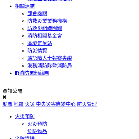
相關連結
部會機關
防救災業業務機構
防救災組織團體
消防相關基金會
區域氣象站
防災情資
聽語障人士報案專線
港務消防隊暨消防局
消防署粉絲團
資訊公開
颱風
地震
火災
中央災害應變中心
防火管理
火災預防
火災預防
危險物品
災防資通