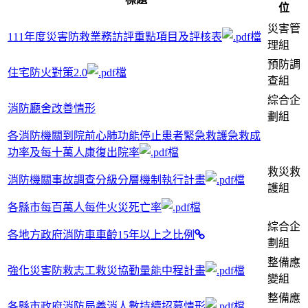
位
災害管
111年度災害防救業務訪評重點項目及評核表
理組
預防調
住宅防火對策2.0
查組
綜合企
消防廳舍改善情形
劃組
各消防機關到院前心肺功能停止患者緊急救護急救成
功率及每十萬人康復出院率
救災救
消防機關事故調查分級分層機制執行計畫
護組
各縣市每百萬人每件火災死亡率
綜合企
各地方政府消防車車齡15年以上之比例
劃組
整備應
強化災害防救志工救災協勤量能中程計畫
變組
整備應
各縣市政府消防局義消人數持續招募情形