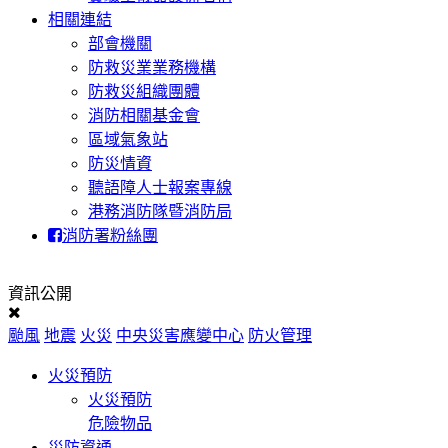
相關連結
部會機關
防救災業業務機構
防救災組織團體
消防相關基金會
區域氣象站
防災情資
聽語障人士報案專線
港務消防隊暨消防局
消防署粉絲團
資訊公開
颱風
地震
火災
中央災害應變中心
防火管理
火災預防
火災預防
危險物品
災防資通