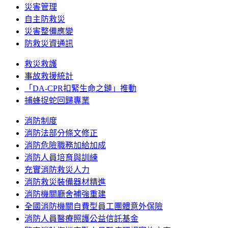
災害管理
自主防救災
災害整備應變
防救災資通訊
救災救護
事故救援統計
「DA-CPR扣緊生命之鏈」推動
捕蜂捉蛇回歸專業
消防制度
消防法部分條文修正
消防危險職務加給加成
消防人員培育與訓練
充實消防救災人力
消防救災裝備器材精進
消防機關廳舍補強重建
全國消防機關自費型員工團體意外保險
消防人員醫療照護公益信託基金