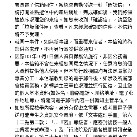
署長電子信箱回信，系統會自動發送一封「確認信」，
請打開並點選信中的連結網址，完成確認後，我們將儘
速依序處理您的來信。如您未收到「確認信」，請至您
的「垃圾郵件匣」查看。凡未經您確認的信件，本信箱
將不予受理。
就同一事件，如無新事證，而重覆來信者，本信箱將為
您併案處理，不再另行寄發併案通知。
因應101年10月1日個人資料保護法施行，非因公務需
要，本信箱不會在未經您同意之情況下，任意將您的個
人資料提供他人使用。但基於行政機關均有法定職掌與
專業分工，本信箱收到您的電子郵件後，如涉及所屬部
會權責業務，將轉請主管單位處理並逕行回復，因此您
的個人基本資料(如姓名、聯絡電話、聯絡地址、電子郵
件地址等)，將隨同電子郵件內容一併轉知主管單位。
如您所提檢舉內容、身分有保密之需要，或考量電子傳
送可能產生之資訊安全風險，依「文書處理手冊」第六
十二點第二款：「…『密』等級者，應密封後按一般人
工傳遞方式辦理。」及「行政院及所屬各機關資訊安全