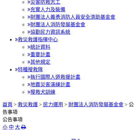
災害防救志工
充實人力及裝備
財團法人義勇消防人員安全濟助基金會
財團法人消防發展基金會
協勤民力資訊系統
救災救護指揮中心
統計資料
重要計畫
其他規定
特種搜救隊
執行國際人道救援計畫
地震災害演練計畫
搜救犬訓練
:::
首頁
>
救災救護
>
民力運用
>
財團法人消防發展基金會
> 公
告事項
公告事項
小
中
大