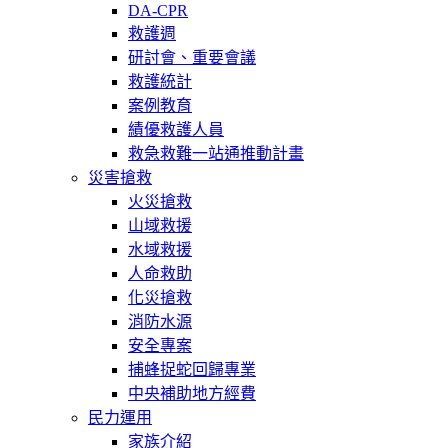
DA-CPR
救護週
研討會、重要會議
救護統計
案例教育
績優救護人員
救急救難一站通推動計畫
災害搶救
火災搶救
山域救援
水域救援
人命救助
化災搶救
消防水源
安全專案
捕蜂捉蛇回歸專業
中央補助地方經費
民力運用
家族介紹