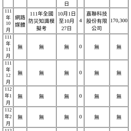
日
111
111年全國
10月1日
嘉聯科技
網路
年
4
170,300
防災知識模
至10月
股份有限
10
媒體
擬考
27日
公司
月
111
年
0
無
無
無
無
無
11
月
111
年
0
無
無
無
無
無
12
月
112
0
年1
無
無
無
無
無
月
112
0
年2
無
無
無
無
無
月
112