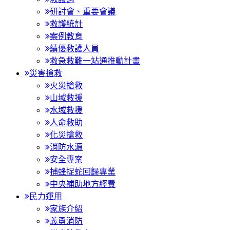
研討會、重要會議
救護統計
案例教育
績優救護人員
救急救難一站通推動計畫
災害搶救
火災搶救
山域救援
水域救援
人命救助
化災搶救
消防水源
安全專案
捕蜂捉蛇回歸專業
中央補助地方經費
民力運用
家族介紹
義勇消防