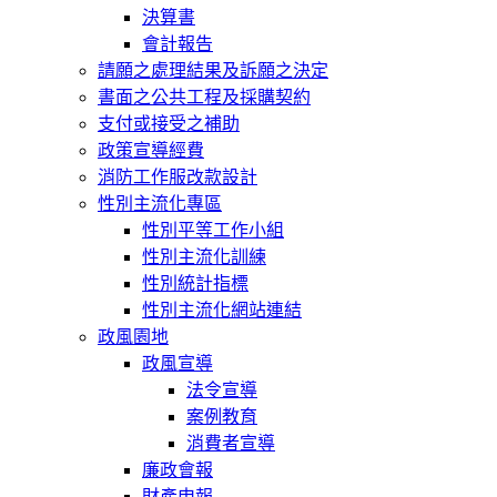
決算書
會計報告
請願之處理結果及訴願之決定
書面之公共工程及採購契約
支付或接受之補助
政策宣導經費
消防工作服改款設計
性別主流化專區
性別平等工作小組
性別主流化訓練
性別統計指標
性別主流化網站連結
政風園地
政風宣導
法令宣導
案例教育
消費者宣導
廉政會報
財產申報