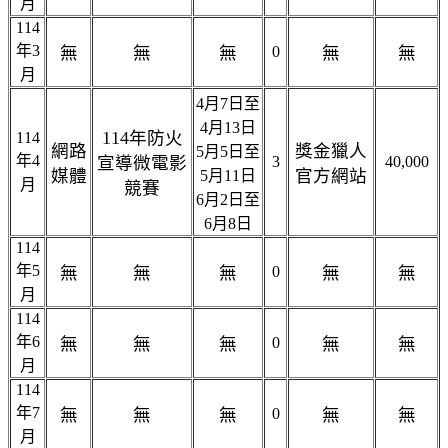
月
114
年3
無
無
無
0
無
無
月
4月7日至
4月13日
114年防火
114
網路
獎金獵人
5月5日至
年4
宣導微電影
3
40,000
媒體
官方網站
5月11日
月
競賽
6月2日至
6月8日
114
年5
無
無
無
0
無
無
月
114
年6
無
無
無
0
無
無
月
114
年7
無
無
無
0
無
無
月