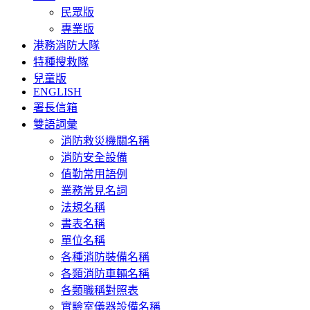
民眾版
專業版
港務消防大隊
特種搜救隊
兒童版
ENGLISH
署長信箱
雙語詞彙
消防救災機關名稱
消防安全設備
值勤常用語例
業務常見名詞
法規名稱
書表名稱
單位名稱
各種消防裝備名稱
各類消防車輛名稱
各類職稱對照表
實驗室儀器設備名稱