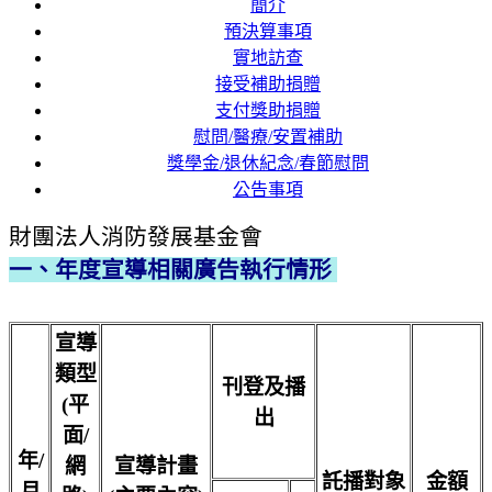
簡介
預決算事項
實地訪查
接受補助捐贈
支付獎助捐贈
慰問/醫療/安置補助
獎學金/退休紀念/春節慰問
公告事項
財團法人消防發展基金會
一、年度宣導相關廣告執行情形
宣導
類型
刊登及播
(平
出
面/
年/
網
宣導計畫
託播對象
金額
月