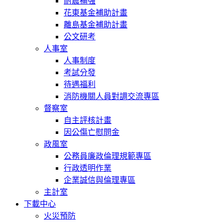
耐震補強
花東基金補助計畫
離島基金補助計畫
公文研考
人事室
人事制度
考試分發
待遇福利
消防機關人員對調交流專區
督察室
自主評核計畫
因公傷亡慰問金
政風室
公務員廉政倫理規範專區
行政透明作業
企業誠信與倫理專區
主計室
下載中心
火災預防