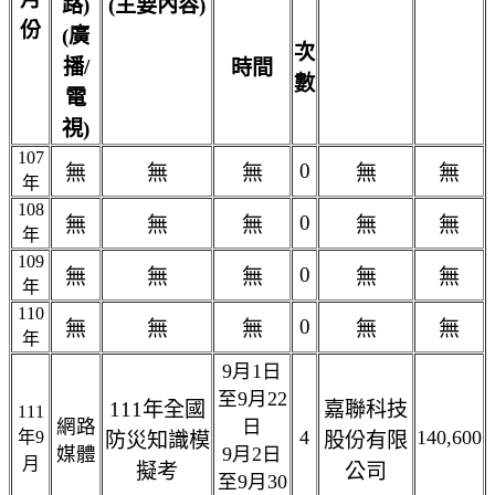
路)
(主要內容)
份
(廣
次
播/
時間
數
電
視)
107
0
無
無
無
無
無
年
108
0
無
無
無
無
無
年
109
0
無
無
無
無
無
年
110
0
無
無
無
無
無
年
9月1日
至9月22
111年全國
嘉聯科技
111
網路
日
4
140,600
年9
防災知識模
股份有限
媒體
9月2日
月
擬考
公司
至9月30