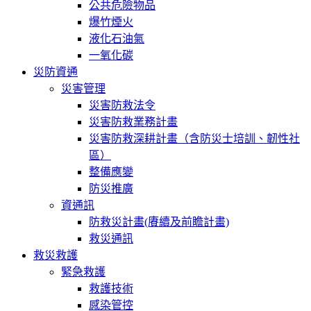
公共危險物品
爆竹煙火
液化石油氣
一氧化碳
災防資通
災害管理
災害防救法令
災害防救業務計畫
災害防救深耕計畫（含防災士培訓、韌性社
區）
整備應變
防災推廣
資通訊
防救災計畫(賡續及前瞻計畫)
救災通訊
救災救護
緊急救護
救護技術
感染管控