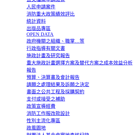
人民申請案件
消防重大政策績效評比
統計資料
出版品專區
OPEN DATA
政府機關之組織、職掌…等
行政指導有關文書
施政計畫及研究報告
重大施政計畫選擇方案及替代方案之成本效益分析
報告
預算、決算書及會計報告
請願之處理結果及訴願之決定
書面之公共工程及採購契約
支付或接受之補助
政策宣導經費
消防工作服改款設計
性別主流化專區
政風園地