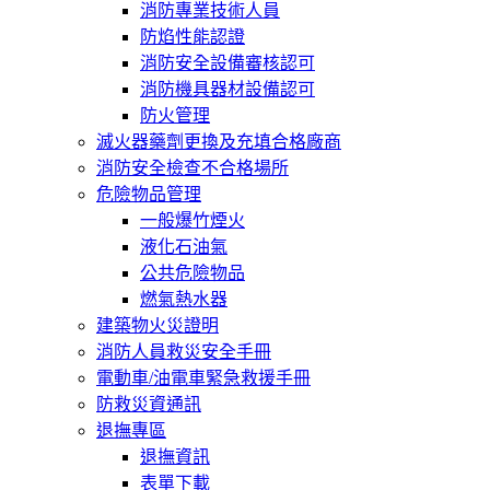
消防專業技術人員
防焰性能認證
消防安全設備審核認可
消防機具器材設備認可
防火管理
滅火器藥劑更換及充填合格廠商
消防安全檢查不合格場所
危險物品管理
一般爆竹煙火
液化石油氣
公共危險物品
燃氣熱水器
建築物火災證明
消防人員救災安全手冊
電動車/油電車緊急救援手冊
防救災資通訊
退撫專區
退撫資訊
表單下載