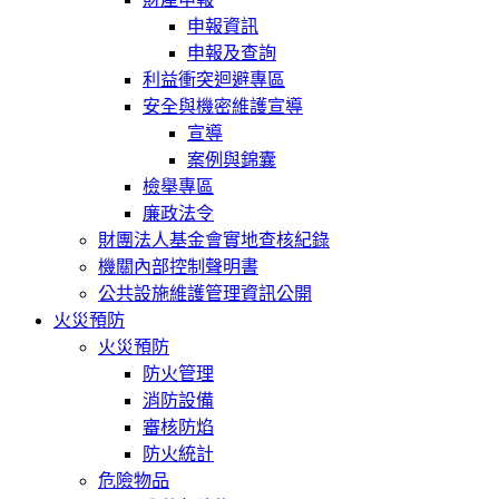
申報資訊
申報及查詢
利益衝突迴避專區
安全與機密維護宣導
宣導
案例與錦囊
檢舉專區
廉政法令
財團法人基金會實地查核紀錄
機關內部控制聲明書
公共設施維護管理資訊公開
火災預防
火災預防
防火管理
消防設備
審核防焰
防火統計
危險物品