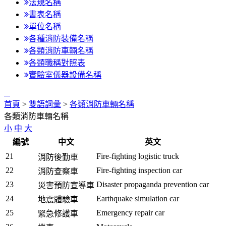
法規名稱
書表名稱
單位名稱
各種消防裝備名稱
各類消防車輛名稱
各類職稱對照表
實驗室儀器設備名稱
:::
首頁
>
雙語詞彙
>
各類消防車輛名稱
各類消防車輛名稱
小
中
大
編號
中文
英文
21
Fire-fighting logistic truck
消防後勤車
22
Fire-fighting inspection car
消防查察車
23
Disaster propaganda prevention car
災害預防宣導車
24
Earthquake simulation car
地震體驗車
25
Emergency repair car
緊急修護車