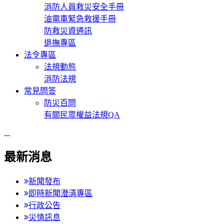
消防人員救災安全手冊
油電車緊急救援手冊
防救災資通訊
退撫專區
法令專區
法規動態
消防法規
常見問答
防災百問
有關民眾權益法規QA
:::
最新消息
新聞發布
即時新聞澄清專區
行政公告
災情訊息