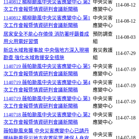
1140812 楊柳颱風中央災害應變中心 第2
中央災害
114-08-12
次工作會報暨情資研判會議新聞稿
應變中心
1140812 楊柳颱風中央災害應變中心 第1
中央災害
114-08-12
次工作會報暨情資研判會議新聞稿
應變中心
居家安全不能心存僥倖 消防署呼籲養成
預防調查
114-08-03
用火用電好習慣
組
新店水域救援事故 中央偕地方深入現場
救災救護
114-07-29
勘查 強化水域救援安全措施
組
1140719 薇帕颱風中央災害應變中心 第5
中央災害
114-07-19
次工作會報暨情資研判會議新聞稿
應變中心
1140719 薇帕颱風中央災害應變中心 第4
中央災害
114-07-19
次工作會報暨情資研判會議新聞稿
應變中心
1140719 薇帕颱風中央災害應變中心 第3
中央災害
114-07-19
次工作會報暨情資研判會議新聞稿
應變中心
1140718 薇帕颱風中央災害應變中心 第2
中央災害
114-07-18
次工作會報暨情資研判會議新聞稿
應變中心
薇帕颱風來襲 中央災害應變中心已請丹
中央災害
114-07-18
娜絲颱風受災地方安置民眾 確保人身安