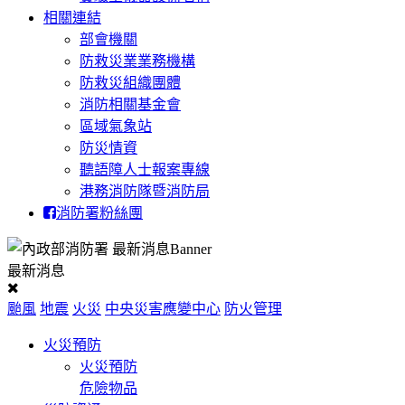
相關連結
部會機關
防救災業業務機構
防救災組織團體
消防相關基金會
區域氣象站
防災情資
聽語障人士報案專線
港務消防隊暨消防局
消防署粉絲團
最新消息
颱風
地震
火災
中央災害應變中心
防火管理
火災預防
火災預防
危險物品