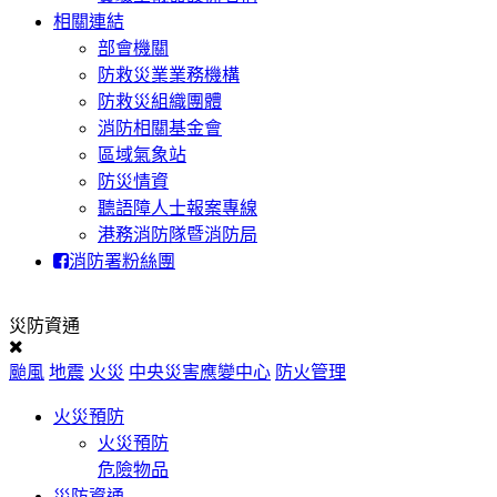
相關連結
部會機關
防救災業業務機構
防救災組織團體
消防相關基金會
區域氣象站
防災情資
聽語障人士報案專線
港務消防隊暨消防局
消防署粉絲團
災防資通
颱風
地震
火災
中央災害應變中心
防火管理
火災預防
火災預防
危險物品
災防資通