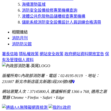
海嘯潛勢區域
消防安全設備檢修專業機構查詢
液體公共危險物品儲槽檢查專業機構
儲能系統消防安全設備設計人員訓練合格清冊
相關連結
消防月刊
消防防災館
署長信箱
隱私權政策
網站安全政策
政府網站資料開放宣告
保
有及管理個人資料
版權所有©內政部消防署．電話：02-8195-9119 ．地址：
231007 新北市新店區北新路3段200號8樓
網站瀏覽人次：37145800人 建議解析度 1366 x 768, 適用之瀏
覽器 Chrome、Firefox、Safari、Edge