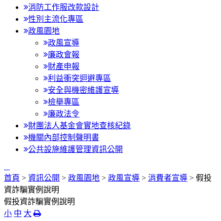
消防工作服改款設計
性別主流化專區
政風園地
政風宣導
廉政會報
財產申報
利益衝突迴避專區
安全與機密維護宣導
檢舉專區
廉政法令
財團法人基金會實地查核紀錄
機關內部控制聲明書
公共設施維護管理資訊公開
:::
首頁
>
資訊公開
>
政風園地
>
政風宣導
>
消費者宣導
> 假投
資詐騙實例說明
假投資詐騙實例說明
小
中
大