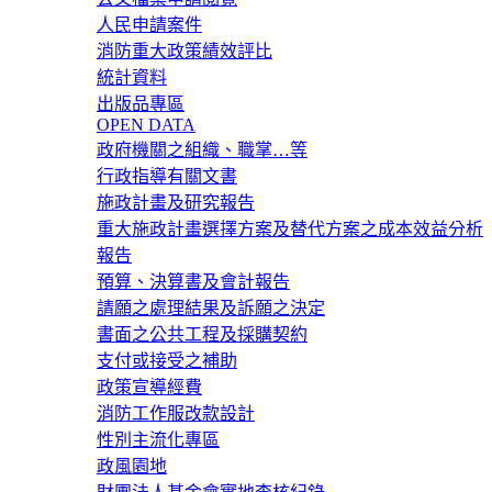
人民申請案件
消防重大政策績效評比
統計資料
出版品專區
OPEN DATA
政府機關之組織、職掌…等
行政指導有關文書
施政計畫及研究報告
重大施政計畫選擇方案及替代方案之成本效益分析
報告
預算、決算書及會計報告
請願之處理結果及訴願之決定
書面之公共工程及採購契約
支付或接受之補助
政策宣導經費
消防工作服改款設計
性別主流化專區
政風園地