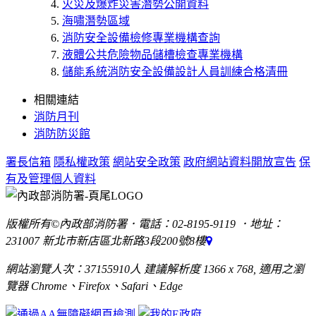
火災及爆炸災害潛勢公開資料
海嘯潛勢區域
消防安全設備檢修專業機構查詢
液體公共危險物品儲槽檢查專業機構
儲能系統消防安全設備設計人員訓練合格清冊
相關連結
消防月刊
消防防災館
署長信箱
隱私權政策
網站安全政策
政府網站資料開放宣告
保
有及管理個人資料
版權所有©內政部消防署．電話：02-8195-9119 ．地址：
231007 新北市新店區北新路3段200號8樓
網站瀏覽人次：37155910人 建議解析度 1366 x 768, 適用之瀏
覽器 Chrome、Firefox、Safari、Edge