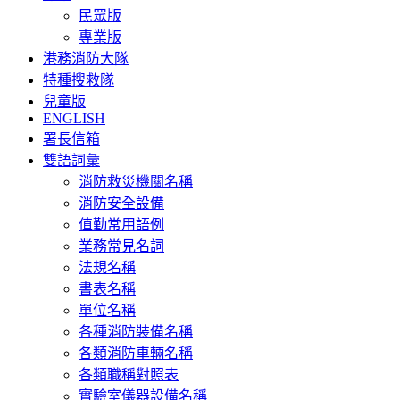
民眾版
專業版
港務消防大隊
特種搜救隊
兒童版
ENGLISH
署長信箱
雙語詞彙
消防救災機關名稱
消防安全設備
值勤常用語例
業務常見名詞
法規名稱
書表名稱
單位名稱
各種消防裝備名稱
各類消防車輛名稱
各類職稱對照表
實驗室儀器設備名稱