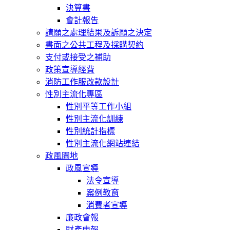
決算書
會計報告
請願之處理結果及訴願之決定
書面之公共工程及採購契約
支付或接受之補助
政策宣導經費
消防工作服改款設計
性別主流化專區
性別平等工作小組
性別主流化訓練
性別統計指標
性別主流化網站連結
政風園地
政風宣導
法令宣導
案例教育
消費者宣導
廉政會報
財產申報