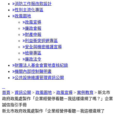
消防工作服改款設計
性別主流化專區
政風園地
政風宣導
廉政會報
財產申報
利益衝突迴避專區
安全與機密維護宣導
檢舉專區
廉政法令
財團法人基金會實地查核紀錄
機關內部控制聲明書
公共設施維護管理資訊公開
:::
首頁
>
資訊公開
>
政風園地
>
政風宣導
>
案例教育
> 新北市
政府政風處製作「企業經營停看聽－我這樣違規了嗎？」企業
誠信指引手冊
新北市政府政風處製作「企業經營停看聽－我這樣違規了