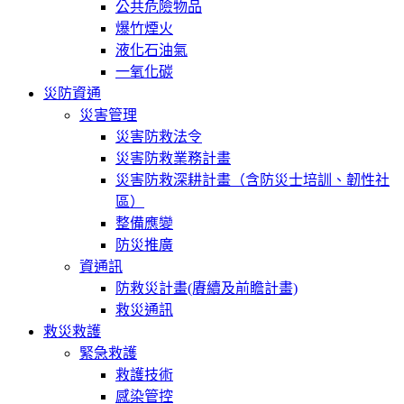
公共危險物品
爆竹煙火
液化石油氣
一氧化碳
災防資通
災害管理
災害防救法令
災害防救業務計畫
災害防救深耕計畫（含防災士培訓、韌性社
區）
整備應變
防災推廣
資通訊
防救災計畫(賡續及前瞻計畫)
救災通訊
救災救護
緊急救護
救護技術
感染管控