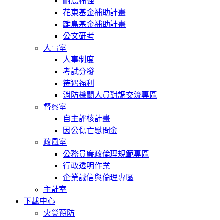
耐震補強
花東基金補助計畫
離島基金補助計畫
公文研考
人事室
人事制度
考試分發
待遇福利
消防機關人員對調交流專區
督察室
自主評核計畫
因公傷亡慰問金
政風室
公務員廉政倫理規範專區
行政透明作業
企業誠信與倫理專區
主計室
下載中心
火災預防