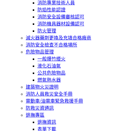
消防專業技術人員
防焰性能認證
消防安全設備審核認可
消防機具器材設備認可
防火管理
滅火器藥劑更換及充填合格廠商
消防安全檢查不合格場所
危險物品管理
一般爆竹煙火
液化石油氣
公共危險物品
燃氣熱水器
建築物火災證明
消防人員救災安全手冊
電動車/油電車緊急救援手冊
防救災資通訊
退撫專區
退撫資訊
表單下載