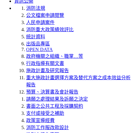
資訊公開
消防法規
公文檔案申請閱覽
人民申請案件
消防重大政策績效評比
統計資料
出版品專區
OPEN DATA
政府機關之組織、職掌…等
行政指導有關文書
施政計畫及研究報告
重大施政計畫選擇方案及替代方案之成本效益分析
報告
預算、決算書及會計報告
請願之處理結果及訴願之決定
書面之公共工程及採購契約
支付或接受之補助
政策宣導經費
消防工作服改款設計