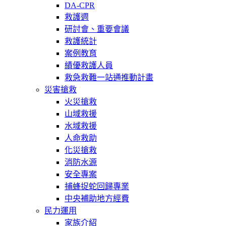
DA-CPR
救護週
研討會、重要會議
救護統計
案例教育
績優救護人員
救急救難一站通推動計畫
災害搶救
火災搶救
山域救援
水域救援
人命救助
化災搶救
消防水源
安全專案
捕蜂捉蛇回歸專業
中央補助地方經費
民力運用
家族介紹