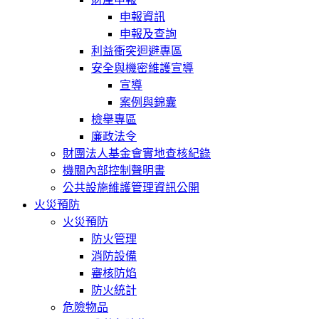
申報資訊
申報及查詢
利益衝突迴避專區
安全與機密維護宣導
宣導
案例與錦囊
檢舉專區
廉政法令
財團法人基金會實地查核紀錄
機關內部控制聲明書
公共設施維護管理資訊公開
火災預防
火災預防
防火管理
消防設備
審核防焰
防火統計
危險物品