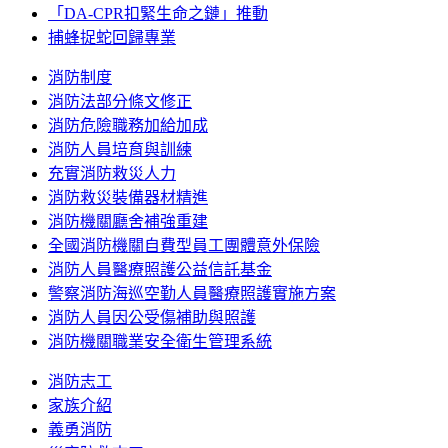
「DA-CPR扣緊生命之鏈」推動
捕蜂捉蛇回歸專業
消防制度
消防法部分條文修正
消防危險職務加給加成
消防人員培育與訓練
充實消防救災人力
消防救災裝備器材精進
消防機關廳舍補強重建
全國消防機關自費型員工團體意外保險
消防人員醫療照護公益信託基金
警察消防海巡空勤人員醫療照護實施方案
消防人員因公受傷補助與照護
消防機關職業安全衛生管理系統
消防志工
家族介紹
義勇消防