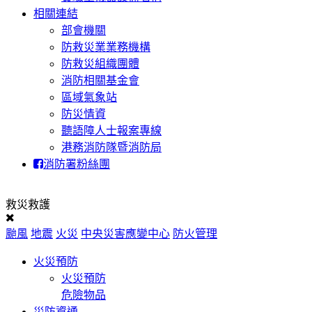
相關連結
部會機關
防救災業業務機構
防救災組織團體
消防相關基金會
區域氣象站
防災情資
聽語障人士報案專線
港務消防隊暨消防局
消防署粉絲團
救災救護
颱風
地震
火災
中央災害應變中心
防火管理
火災預防
火災預防
危險物品
災防資通