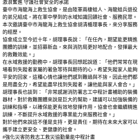
激浪奮進 守護社會安全的承諾
臺中市海龍海上救生協會，是由陸軍兩棲蛙人、海龍蛙兵退役
的弟兄組成，將在軍中學到的水域知識回饋社會、服務民眾。
本次邀請臺中市海龍海上救生協會胡清楯理事長，來分享服務
的經歷。
協會成立至今近十年，胡理事長說：「在任內，期望能更精進
團體的訓練，並招募新血，來與消防局更好地配合，發揮最大
的救難效能。」
在水域救援的勤務中，胡理事長回想起說道：「他們常常在現
場看到失蹤者家屬的著急等待與期待的心，希望失蹤家人能夠
平安的回家，這種心情也讓他們感到難過與不捨，因此他們都
是用盡全力，希望能盡早找到失蹤者，讓他能與家人會合。」
胡理事長也談到：「非常感謝消防署志工中程計畫補助的裝備
器材，對於救難團體來說是巨大的幫助，建議可以加強裝備的
訓練和指導，以確保能更有效地發揮作用，協會也會繼續精進
訓練，不斷提升水域救援的專業能力來服務社會。」
對於他們來說這不僅是支持，更是責任，期待在未來大家可以
攜手建立更安全、更健康的社會。
#強化災害防救志工救災協勤量能中程計畫