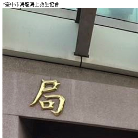
#臺中市海龍海上救生協會