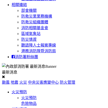
相關連結
部會機關
防救災業業務機構
防救災組織團體
消防相關基金會
區域氣象站
防災情資
聽語障人士報案專線
港務消防隊暨消防局
消防署粉絲團
最新消息
颱風
地震
火災
中央災害應變中心
防火管理
火災預防
火災預防
危險物品