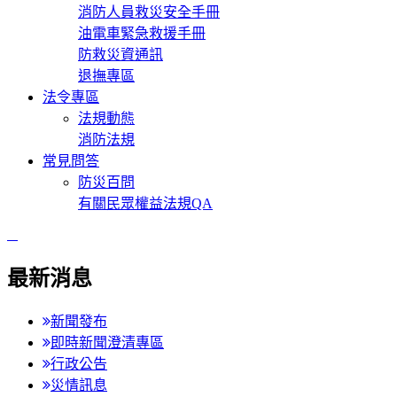
消防人員救災安全手冊
油電車緊急救援手冊
防救災資通訊
退撫專區
法令專區
法規動態
消防法規
常見問答
防災百問
有關民眾權益法規QA
:::
最新消息
新聞發布
即時新聞澄清專區
行政公告
災情訊息